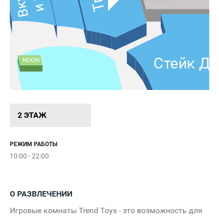
Стейк Д
NGON
Город
2 ЭТАЖ
Kimi-San
РЕЖИМ РАБОТЫ
10:00 - 22:00
чу
фе
Чайха
О РАЗВЛЕЧЕНИИ
& Вк
Игровые комнаты Trend Toys - это возможность для
Чехол.ПРО