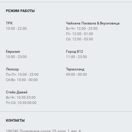
Магазины
О нас
Услуги
РЕЖИМ РАБОТЫ
Рекламодателям
Сервисы
Арендаторам
ТРК
Чайхана Пахвала & Вкусновица
Как добраться
10:00 - 22:00
Вс-Чт: 12:00 - 23:00
Пт: 12:00 - 01:00
Сб: 12:00 - 03:00
Евразия
Город 812
10:00 - 23:00
11:00 - 23:00
Люксор
Термолэнд
Пн-Пт: 10:00 - 23:00
09:00 - 00:00
Сб-Вс: 10:00 - 00:00
Стейк Давай
Вс-Чт: 10:30-23:00
Пт-Сб: 10:30-00:00
КОНТАКТЫ
196240, Пулковское шоссе, 25, корп. 1, лит. А