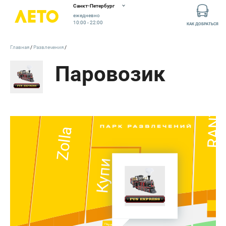
Санкт-Петербург
ежедневно
10:00 - 22:00
КАК ДОБРАТЬСЯ
Главная
Развлечения
Паровозик
RANT
Zolla
Слона
Купи
Паровозик