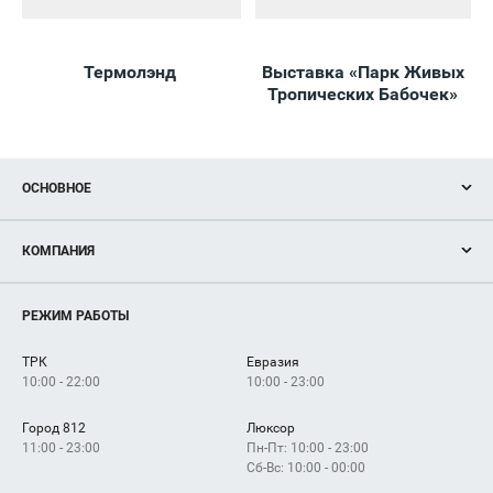
Термолэнд
Выставка «Парк Живых
В
Тропических Бабочек»
ОСНОВНОЕ
Акции
КОМПАНИЯ
Новости
Магазины
О нас
Услуги
РЕЖИМ РАБОТЫ
Рекламодателям
Сервисы
Арендаторам
ТРК
Евразия
Как добраться
10:00 - 22:00
10:00 - 23:00
Город 812
Люксор
11:00 - 23:00
Пн-Пт: 10:00 - 23:00
Сб-Вс: 10:00 - 00:00