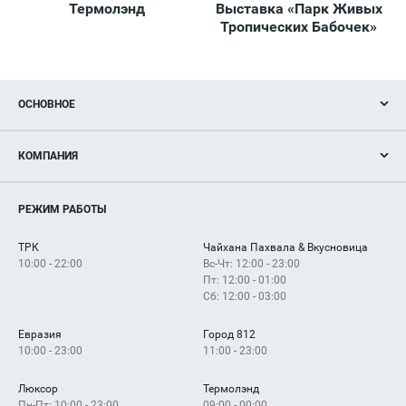
Термолэнд
Выставка «Парк Живых
В
Тропических Бабочек»
ОСНОВНОЕ
Акции
КОМПАНИЯ
Новости
Магазины
О нас
Услуги
РЕЖИМ РАБОТЫ
Рекламодателям
Сервисы
Арендаторам
ТРК
Чайхана Пахвала & Вкусновица
Как добраться
10:00 - 22:00
Вс-Чт: 12:00 - 23:00
Пт: 12:00 - 01:00
Сб: 12:00 - 03:00
Евразия
Город 812
10:00 - 23:00
11:00 - 23:00
Люксор
Термолэнд
Пн-Пт: 10:00 - 23:00
09:00 - 00:00