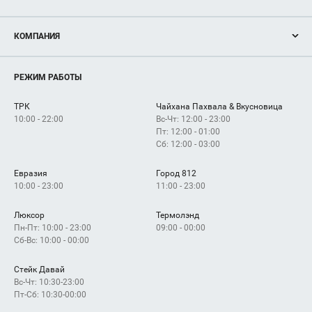
Акции
КОМПАНИЯ
Новости
Магазины
О нас
Услуги
РЕЖИМ РАБОТЫ
Рекламодателям
Сервисы
Арендаторам
ТРК
Чайхана Пахвала & Вкусновица
Как добраться
10:00 - 22:00
Вс-Чт: 12:00 - 23:00
Пт: 12:00 - 01:00
Сб: 12:00 - 03:00
Евразия
Город 812
10:00 - 23:00
11:00 - 23:00
Люксор
Термолэнд
Пн-Пт: 10:00 - 23:00
09:00 - 00:00
Сб-Вс: 10:00 - 00:00
Стейк Давай
Вс-Чт: 10:30-23:00
Пт-Сб: 10:30-00:00