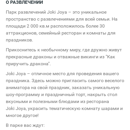
О РАЗВЛЕЧЕНИИ
Парк развлечений Joki Joya – это уникальное
пространство с развлечениями для всей семьи. На
площади
2 000 кв.м
расположилось более 30
Батут
аттракционов, семейный ресторан и комнаты для
праздников.
Snowimage
Прикоснитесь к необычному миру, где дружно живут
прекрасные драконы и отважные викинги из "Как
Империя
Francesco
Сум
COLIN'S
приручить дракона".
Donni
Joki Joya – отличное место для проведения вашего
праздника. Здесь можно пригласить самого веселого
аниматора на свой праздник, заказать уникальную
шоу-программу и праздничный торт, накрыть стол
вкусными и полезными блюдами из ресторана
Joki Joya, украсить тематическую комнату шарами и
многое другое!
В парке вас ждут: