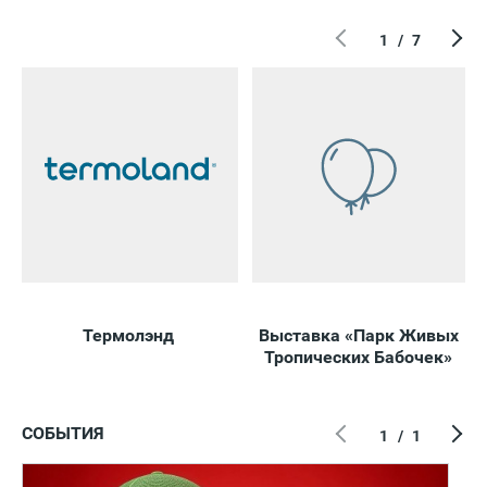
1
/
7
Термолэнд
Выставка «Парк Живых
В
Тропических Бабочек»
СОБЫТИЯ
1
/
1