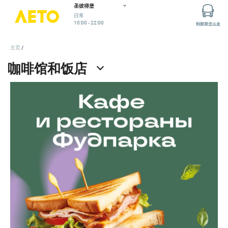
Рестораны и кафе с разнообразной кухней ждут вас
圣彼得堡
日常
10:00 - 22:00
到那里怎么走
主页