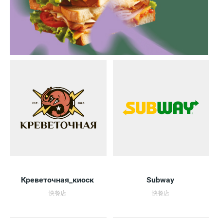
Креветочная_киоск
Subway
快餐店
快餐店