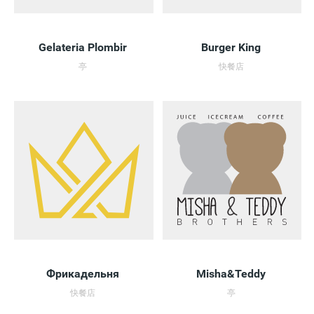
Gelateria Plombir
Burger King
亭
快餐店
Фрикадельня
Misha&Teddy
快餐店
亭