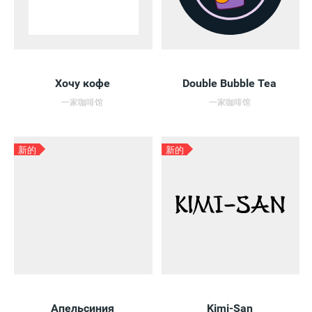
Хочу кофе
Double Bubble Tea
一家咖啡馆
一家咖啡馆
新的
新的
Апельсиния
Kimi-San