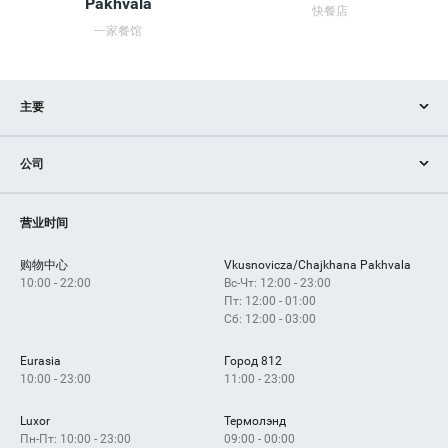
Pakhvala
快餐店
一家餐馆
主要
商店
公司
服务
設備
如何获得？
营业时间
购物中心
Vkusnovicza/Chajkhana Pakhvala
10:00 - 22:00
Вс-Чт: 12:00 - 23:00
Пт: 12:00 - 01:00
Сб: 12:00 - 03:00
Eurasia
Город 812
10:00 - 23:00
11:00 - 23:00
Luxor
Термолэнд
Пн-Пт: 10:00 - 23:00
09:00 - 00:00