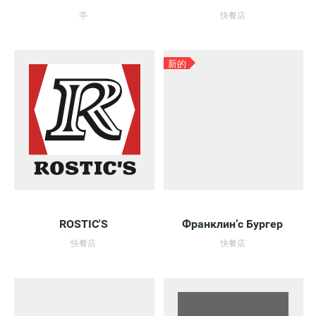
亭
快餐店
新的
ROSTIC'S
Франклин’с Бургер
快餐店
快餐店