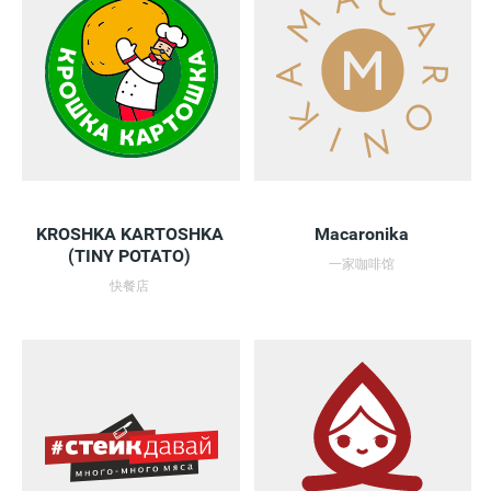
KROSHKA KARTOSHKA
Macaronika
(TINY POTATO)
一家咖啡馆
快餐店