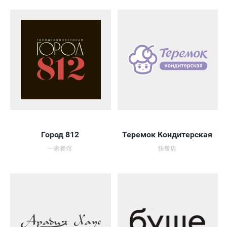
Город 812
Теремок Кондитерская
一家餐馆
快餐店