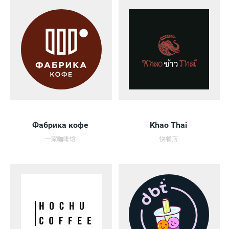
Фабрика кофе
Khao Thai
一家咖啡馆
快餐店