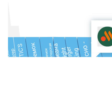
и точка
тошка
Вкусно -
Теремок
Кореана
Кондитерская
ROSTIC'S
Франклин’с
Burger
Light
King
Теремок
Бургер
Double
Bubble Tea
NGON
Khao
Vaffel
Креветочная
Thai
ubway