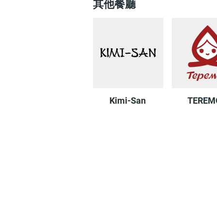
其他餐廳
MIR
VR
Gloria Jeans
до
imoLady
Kimi-San
TEREM
карманов
Jeans
Dean
Wrangler
Savy
Lee
5
Brio