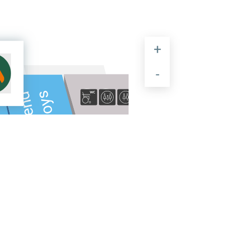
Toys
Trend
Стейк Давай