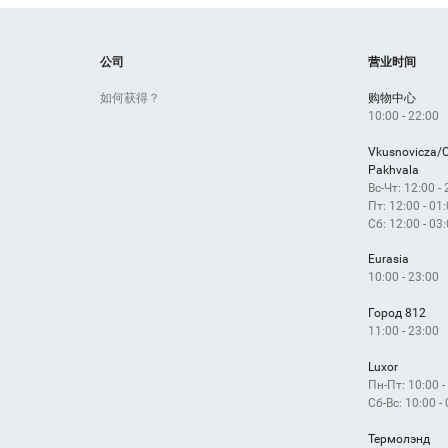
Драконов
Выставка
lare
Kari
Дом
公司
营业时间
如何获得？
购物中心
10:00 - 22:00
Vkusnovicza/
Pakhvala
Вс-Чт: 12:00 -
Пт: 12:00 - 01
Сб: 12:00 - 03
Eurasia
10:00 - 23:00
Город 812
11:00 - 23:00
Luxor
Пн-Пт: 10:00 -
Сб-Вс: 10:00 -
Термолэнд