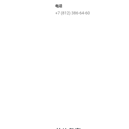
电话
+7 (812) 386-64-60
Кар
Крошка
Арабия
Евразия
Хаус
й
Gelateria
Plombir
Радио
S
Игры