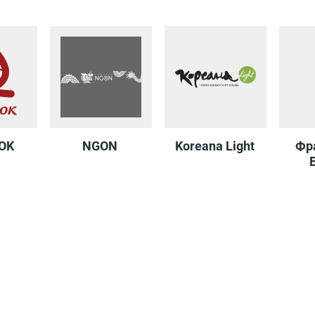
Фрикадельня
Kimi-San
Туфелька
Апельсиния
Буквоед
Хочу
Anex Tour
кофе
TopGun
Кубиков
Воображуля
ACOOLA
Маленькая
Леди
Мир
KARUSEL
OK
NGON
Koreana Light
Фр
Boft
ЗАГС
Formelle
Mark