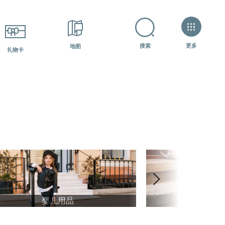
+7 (800) 600-07-84
如何获得？?
更多
搜索
地图
礼物卡
婴儿用品
鞋