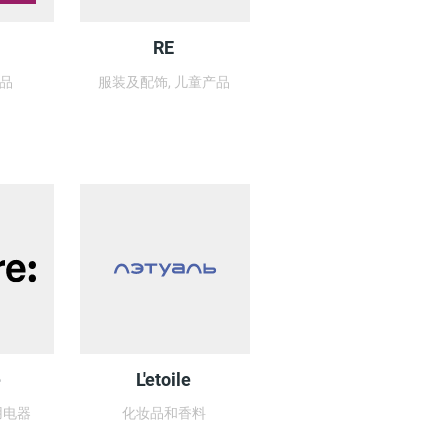
RE
产品
服装及配饰, 儿童产品
e
L'etoile
用电器
化妆品和香料