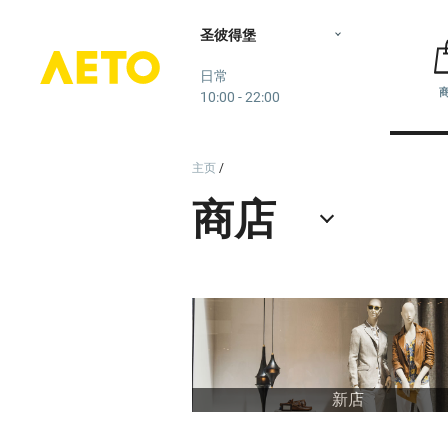
Более 180 магазинов ведущих мировых и российских брен
圣彼得堡
Лето
日常
10:00 - 22:00
主页
新店