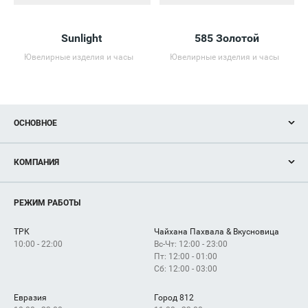
Sunlight
585 Золотой
Ювелирные изделия и часы
Ювелирные изделия и часы
ОСНОВНОЕ
Акции
КОМПАНИЯ
Новости
Магазины
О нас
Услуги
РЕЖИМ РАБОТЫ
Рекламодателям
Сервисы
Арендаторам
ТРК
Чайхана Пахвала & Вкусновица
Как добраться
10:00 - 22:00
Вс-Чт: 12:00 - 23:00
Пт: 12:00 - 01:00
Сб: 12:00 - 03:00
Евразия
Город 812