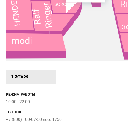
HENDERSON
Rie
Shop
Ringer
SOKOLOV
Ralf
5
Зол
C
modi
H
1 ЭТАЖ
Вход 1
РЕЖИМ РАБОТЫ
10:00 - 22:00
Открыт
ТЕЛЕФОН
+7 (800) 100-07-50 доб. 1750
08:30 - 02:00