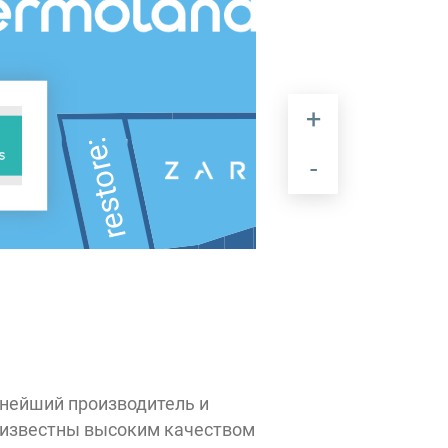
restore:
MIUZ
Diamonds
585
Золотой
пнейший производитель и
The
Zielinski&Rozen
aсt
 известны высоким качеством