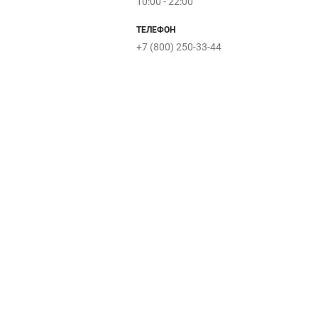
10:00 - 22:00
ТЕЛЕФОН
+7 (800) 250-33-44
Papaya
GraviGold
Табакон
Билайн
Мегафон
Piano-piano
Авангард
Буше
Street
Respect
IDOL
Beat