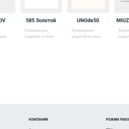
OV
585 Золотой
UNOde50
MIUZ
е
Ювелирные
Ювелирные
Ювел
часы
изделия и часы
изделия и часы
изде
КОМПАНИЯ
РЕЖИМ РАБ