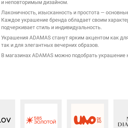
и неповторимым дизайном.
Q 
Лаконичность, изысканность и простота — основн
Хронограф
UNOde50
HENDERSON
Каждое украшение бренда обладает своим характе
подчеркивает стиль и индивидуальность.
LICHI
Украшения ADAMAS станут ярким акцентом как для
Ringer
так и для элегантных вечерних образов.
Ralf
RE
В магазинах ADAMAS можно подобрать украшение н
modi