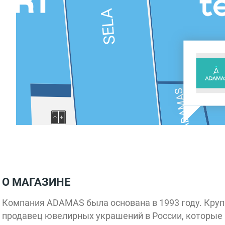
SELA
ADAMAS
Мастер
Минутка
S
Parfum&Cosmetics
Ригла
Sunlight
О МАГАЗИНЕ
Фабрика
кофе
ECCO
Компания ADAMAS была основана в 1993 году. Кру
продавец ювелирных украшений в России, которые