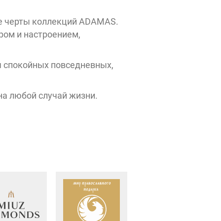
Estel beauty shop
STORE
ТехноЕж
ые черты коллекций ADAMAS.
Tom
ром и настроением,
TJ Collection
Tailor
Rieker
Vapar
 спокойных повседневных,
Shop
SOKOLOV
585
а любой случай жизни.
Золотой
COZY
HOME