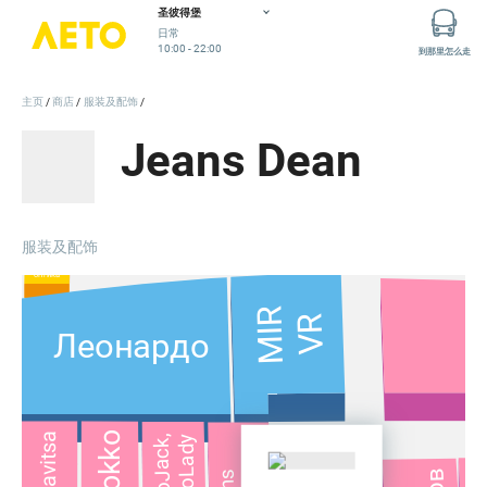
Евраз
圣彼得堡
日常
10:00 - 22:00
到那里怎么走
主页
商店
服装及配饰
Котофей
Crockid
Jeans Dean
«Парк Живых
Тропических
Выставка
Бабочек»
Gelateria
Plombir
Радио
Игры
服装及配饰
Добрая
оптика
MIR
VR
Леонардо
Mokko
Milavitsa
LimoLady
AutoJack,