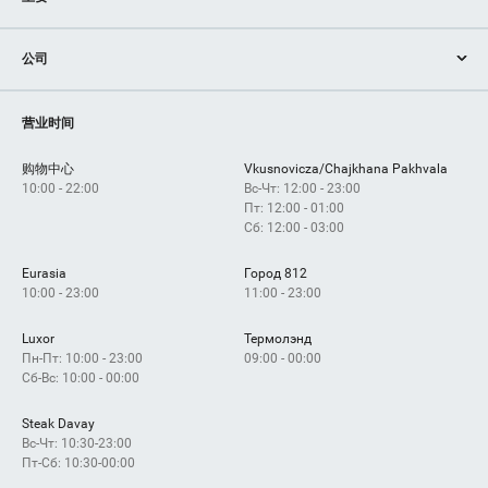
商店
公司
服务
設備
如何获得？
营业时间
购物中心
Vkusnovicza/Chajkhana Pakhvala
10:00 - 22:00
Вс-Чт: 12:00 - 23:00
Пт: 12:00 - 01:00
Сб: 12:00 - 03:00
Eurasia
Город 812
10:00 - 23:00
11:00 - 23:00
Luxor
Термолэнд
Пн-Пт: 10:00 - 23:00
09:00 - 00:00
Сб-Вс: 10:00 - 00:00
Steak Davay
Вс-Чт: 10:30-23:00
Пт-Сб: 10:30-00:00