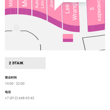
карманов
Jeans
Dean
Wrangler
Sa
Lee
5
Brio
Rizz
2 ЭТАЖ
MAVI
Boutique
Kuche
Империя
营业时间
Solo
o
Сумок
Твое
10:00 - 22:00
Ho
电话
+7 (812) 648-65-42