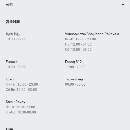
公司
服务
設備
如何获得？
营业时间
购物中心
Vkusnovicza/Chajkhana Pakhvala
10:00 - 22:00
Вс-Чт: 12:00 - 23:00
Пт: 12:00 - 01:00
Сб: 12:00 - 03:00
Eurasia
Город 812
10:00 - 23:00
11:00 - 23:00
Luxor
Термолэнд
Пн-Пт: 10:00 - 23:00
09:00 - 00:00
Сб-Вс: 10:00 - 00:00
Steak Davay
Вс-Чт: 10:30-23:00
Пт-Сб: 10:30-00:00
往来