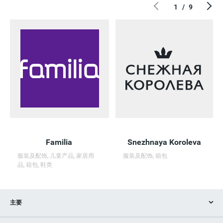
Q 
1
/
9
Хронограф
UNOde50
HENDERSON
LICHI
Ringe
Ralf
RE
modi
Familia
Snezhnaya Koroleva
服装及配饰, 儿童产品, 家居用
服装及配饰, 箱包
品, 箱包, 鞋类
主要
商店