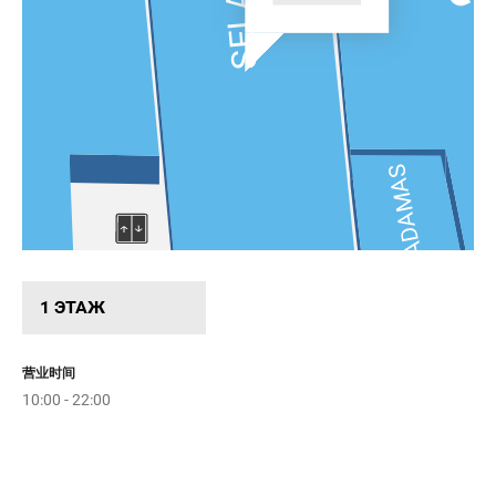
SELA
ADAMAS
Мастер
Минутка
1 ЭТАЖ
S
Parfum&Cosmetics
Ригла
Sunlight
Фабрика
营业时间
кофе
10:00 - 22:00
ECCO