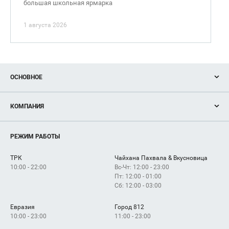
большая школьная ярмарка
1 августа 2026
ОСНОВНОЕ
Акции
КОМПАНИЯ
Новости
Магазины
О нас
Услуги
РЕЖИМ РАБОТЫ
Рекламодателям
Сервисы
Арендаторам
ТРК
Чайхана Пахвала & Вкусновица
Как добраться
10:00 - 22:00
Вс-Чт: 12:00 - 23:00
Пт: 12:00 - 01:00
Сб: 12:00 - 03:00
Евразия
Город 812
10:00 - 23:00
11:00 - 23:00