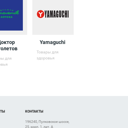
Доктор
Yamaguchi
толетов
Товары для
здоровья
ры для
овья
ОТЫ
КОНТАКТЫ
196240, Пулковское шоссе,
25, корп. 1, лит. А