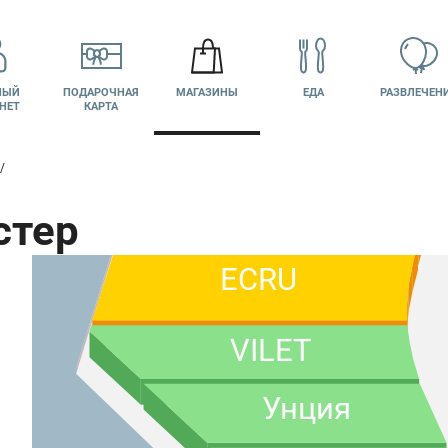
НЫЙ
ПОДАРОЧНАЯ
МАГАЗИНЫ
ЕДА
РАЗВЛЕЧЕН
НЕТ
КАРТА
SneakerBOX
я
DUB
стер
КИНО
ВАКАНСИИ
ECRU
VILET
Унция