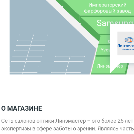
Императорский
фарфоровый завод
Samsung
Доктор
Столетов
Yves Rocher
Линзмастер
О МАГАЗИНЕ
В
Сеть салонов оптики Линзмастер – это более 25 ле
От
экспертизы в сфере заботы о зрении. Являясь час