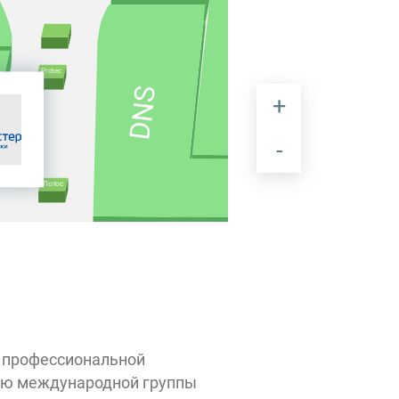
Protec
DNS
Лотос
ход 2
т профессиональной
крыт
тью международной группы