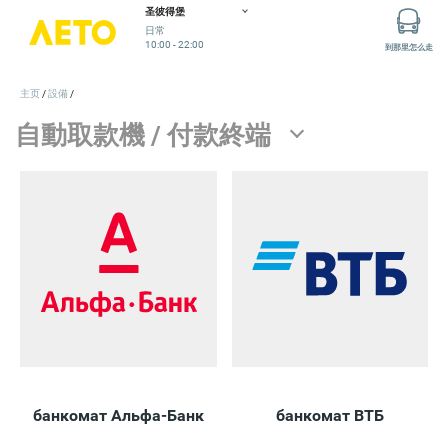
Все банкоматы и терминалы оплаты
圣彼得堡
日常
10:00 - 22:00
到那里怎么走
主页
設備
банкомат Альфа-Банк
банкомат ВТБ