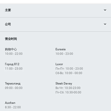
主要
商店
公司
服务
設備
如何获得？
营业时间
购物中心
Eurasia
10:00 - 22:00
10:00 - 23:00
Город 812
Luxor
11:00 - 23:00
Пн-Пт: 10:00 - 23:00
Сб-Вс: 10:00 - 00:00
Термолэнд
Steak Davay
09:00 - 00:00
Вс-Чт: 10:30-23:00
Пт-Сб: 10:30-00:00
Auchan
8:30 - 22:00