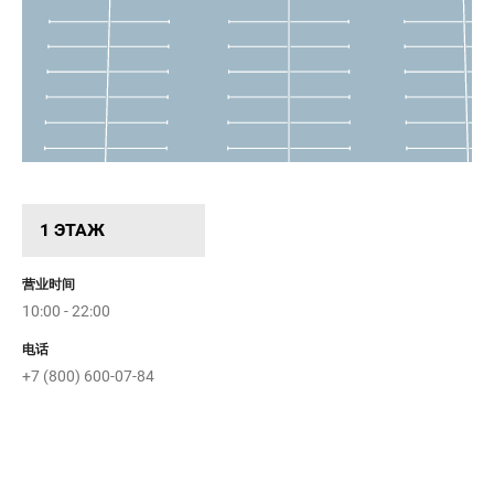
1 ЭТАЖ
营业时间
10:00 - 22:00
电话
+7 (800) 600-07-84
П
у
л
к
о
в
с
к
ое шо