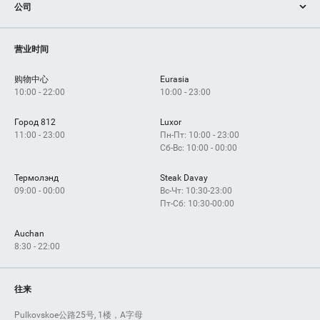
公司
服务
設備
如何获得？
营业时间
购物中心
Eurasia
10:00 - 22:00
10:00 - 23:00
Город 812
Luxor
11:00 - 23:00
Пн-Пт: 10:00 - 23:00
Сб-Вс: 10:00 - 00:00
Термолэнд
Steak Davay
09:00 - 00:00
Вс-Чт: 10:30-23:00
Пт-Сб: 10:30-00:00
Auchan
8:30 - 22:00
往来
Pulkovskoe公路25号, 1楼，A字母