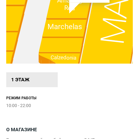
Amazing
Red
Marchelas
Calzedonia
1 ЭТАЖ
I love
case
РЕЖИМ РАБОТЫ
Ателье
Вкуса и
Цвета
10:00 - 22:00
Etlon
Coffee
О МАГАЗИНЕ
Intimissimi