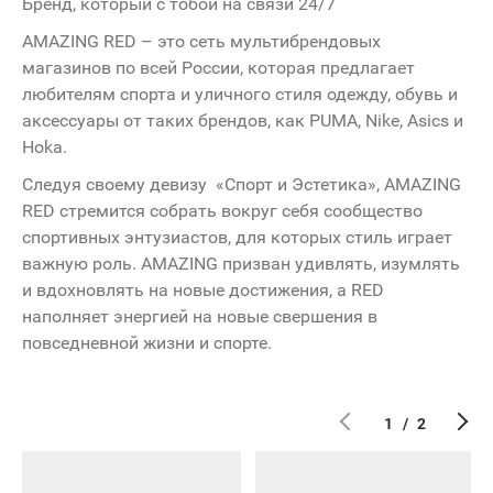
Бренд, который с тобой на связи 24/7
кий
AMAZING RED – это сеть мультибрендовых
завод
магазинов по всей России, которая предлагает
ung
любителям спорта и уличного стиля одежду, обувь и
Protec
аксессуары от таких брендов, как PUMA, Nike, Asics и
DNS
Hoka.
ор
тов
Следуя своему девизу «Спорт и Эстетика», AMAZING
cher
RED стремится собрать вокруг себя сообщество
спортивных энтузиастов, для которых стиль играет
Лотос
ер
важную роль. AMAZING призван удивлять, изумлять
и вдохновлять на новые достижения, а RED
наполняет энергией на новые свершения в
повседневной жизни и спорте.
1
/
2
Вход 2