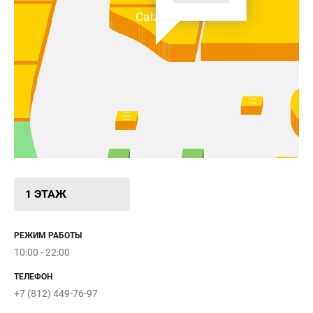
Calzedonia
I love
case
Ателье
Вкуса и
Цвета
Etlon
Coffee
Intimissimi
1 ЭТАЖ
орский
ый завод
РЕЖИМ РАБОТЫ
10:00 - 22:00
msung
Protec
ТЕЛЕФОН
DNS
+7 (812) 449-76-97
Доктор
Столетов