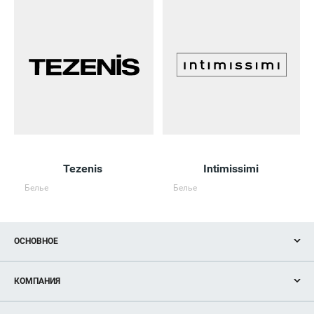
Tezenis
Intimissimi
Белье
Белье
ОСНОВНОЕ
Акции
КОМПАНИЯ
Новости
Магазины
О нас