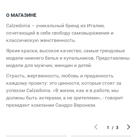
s Rocher
О МАГАЗИНЕ
Лотос
мастер
Calzedonia – уникальный бренд из Италии,
сочетающий в себе свободу самовыражения и
классическую женственность.
Яркие краски, высокое качество, самые трендовые
модели нижнего белья и купальников. Представлены
модели для мужчин, женщин и детей.
Вход 2
Страсть, жертвенность, любовь и преданность
каждому проекту: это ценности, которые стоят за
Открыт
успехом Calzedonia. «В жизни, как и в работе, мы
должны быть актерами, а не зрителями», - говорит
10:00 - 22:00
президент компании Сандро Веронези.
1
/
3