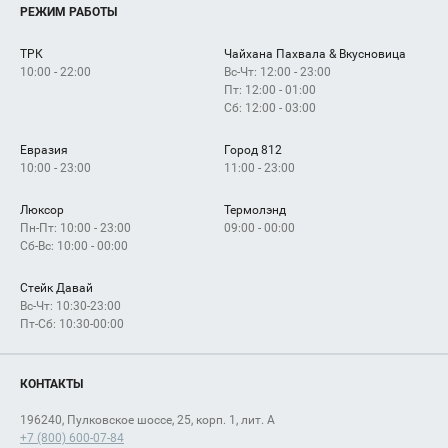
Услуги
РЕЖИМ РАБОТЫ
Рекламодателям
Сервисы
Арендаторам
ТРК
Чайхана Пахвала & Вкусновица
Как добраться
10:00 - 22:00
Вс-Чт: 12:00 - 23:00
Пт: 12:00 - 01:00
Сб: 12:00 - 03:00
Евразия
Город 812
10:00 - 23:00
11:00 - 23:00
Люксор
Термолэнд
Пн-Пт: 10:00 - 23:00
09:00 - 00:00
Сб-Вс: 10:00 - 00:00
Стейк Давай
Вс-Чт: 10:30-23:00
Пт-Сб: 10:30-00:00
КОНТАКТЫ
196240, Пулковское шоссе, 25, корп. 1, лит. А
+7 (800) 600-07-84