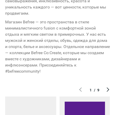
585
самовыражения, инклюзивность, красота и
уникальность каждого — вот ценности, которые мы
Золотой
продвигаем.
COZY
Магазин Befree — это пространства в стиле
HOME
минималистичного fusion с комфортной зоной
отдыха и мягким светом в примерочных. У нас есть
мужской и женский отделы, обувь, одежда для дома
и спорта, белье и аксессуары. Отдельное направление
— коллекции Befree Co:Create, которые мы создаем
вместе с художниками, дизайнерами и
инфлюэнсерами. Присоединяйтесь к
 1
#befreecommunity!
рыт
02:00
1
/
9