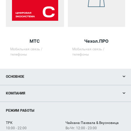
МТС
Чехол.ПРО
Мобильная связь /
Мобильная связь /
телефоны
телефоны
ОСНОВНОЕ
Акции
КОМПАНИЯ
Новости
Магазины
О нас
Услуги
РЕЖИМ РАБОТЫ
Рекламодателям
Сервисы
Арендаторам
ТРК
Чайхана Пахвала & Вкусновица
Как добраться
10:00 - 22:00
Вс-Чт: 12:00 - 23:00