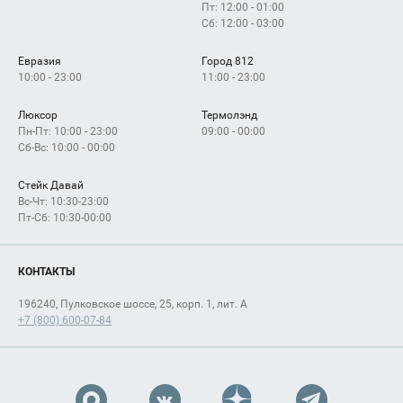
Пт: 12:00 - 01:00
Сб: 12:00 - 03:00
П
у
л
к
о
в
с
к
ое
Евразия
Город 812
10:00 - 23:00
11:00 - 23:00
Люксор
Термолэнд
Пн-Пт: 10:00 - 23:00
09:00 - 00:00
Сб-Вс: 10:00 - 00:00
Стейк Давай
Вс-Чт: 10:30-23:00
Пт-Сб: 10:30-00:00
КОНТАКТЫ
196240, Пулковское шоссе, 25, корп. 1, лит. А
+7 (800) 600-07-84