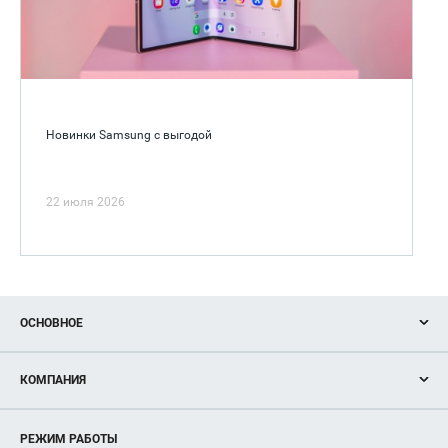
Новинки Samsung с выгодой
22 июля 2026
ОСНОВНОЕ
Акции
КОМПАНИЯ
Новости
Магазины
О нас
Услуги
РЕЖИМ РАБОТЫ
Рекламодателям