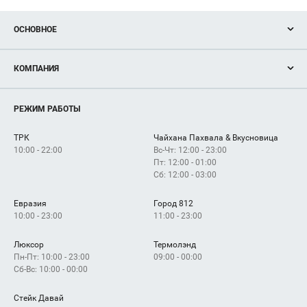
ОСНОВНОЕ
Акции
КОМПАНИЯ
Новости
Магазины
О нас
Услуги
РЕЖИМ РАБОТЫ
Рекламодателям
Сервисы
Арендаторам
ТРК
Чайхана Пахвала & Вкусновица
Как добраться
10:00 - 22:00
Вс-Чт: 12:00 - 23:00
Пт: 12:00 - 01:00
Сб: 12:00 - 03:00
Евразия
Город 812
10:00 - 23:00
11:00 - 23:00
Люксор
Термолэнд
Пн-Пт: 10:00 - 23:00
09:00 - 00:00
Сб-Вс: 10:00 - 00:00
Стейк Давай