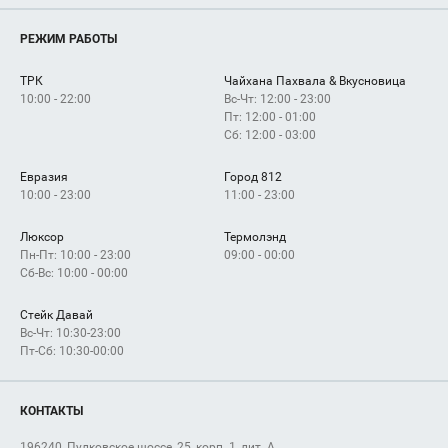
Магазины
О нас
Услуги
РЕЖИМ РАБОТЫ
Рекламодателям
Сервисы
Арендаторам
ТРК
Чайхана Пахвала & Вкусновица
Как добраться
10:00 - 22:00
Вс-Чт: 12:00 - 23:00
Пт: 12:00 - 01:00
Сб: 12:00 - 03:00
Евразия
Город 812
10:00 - 23:00
11:00 - 23:00
Люксор
Термолэнд
Пн-Пт: 10:00 - 23:00
09:00 - 00:00
Сб-Вс: 10:00 - 00:00
Стейк Давай
Вс-Чт: 10:30-23:00
Пт-Сб: 10:30-00:00
КОНТАКТЫ
196240, Пулковское шоссе, 25, корп. 1, лит. А