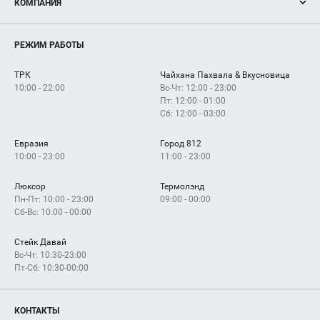
КОМПАНИЯ
Новости
Магазины
О нас
Услуги
РЕЖИМ РАБОТЫ
Рекламодателям
Сервисы
Арендаторам
ТРК
Чайхана Пахвала & Вкусновица
Как добраться
10:00 - 22:00
Вс-Чт: 12:00 - 23:00
Пт: 12:00 - 01:00
Сб: 12:00 - 03:00
Евразия
Город 812
10:00 - 23:00
11:00 - 23:00
Люксор
Термолэнд
Пн-Пт: 10:00 - 23:00
09:00 - 00:00
Сб-Вс: 10:00 - 00:00
Стейк Давай
Вс-Чт: 10:30-23:00
Пт-Сб: 10:30-00:00
КОНТАКТЫ