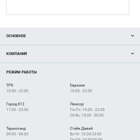
ОСНОВНОЕ
Акции
КОМПАНИЯ
Новости
Магазины
О нас
Услуги
РЕЖИМ РАБОТЫ
Рекламодателям
Сервисы
Арендаторам
ТРК
Евразия
Как добраться
10:00 - 22:00
10:00 - 23:00
Город 812
Люксор
11:00 - 23:00
Пн-Пт: 10:00 - 23:00
Сб-Вс: 10:00 - 00:00
Термолэнд
Стейк Давай
09:00 - 00:00
Вс-Чт: 10:30-23:00
Пт-Сб: 10:30-00:00