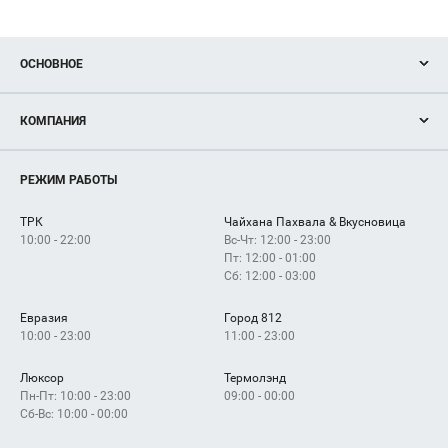
ОСНОВНОЕ
Акции
КОМПАНИЯ
Новости
Магазины
О нас
Услуги
РЕЖИМ РАБОТЫ
Рекламодателям
Сервисы
Арендаторам
ТРК
Чайхана Пахвала & Вкусновица
Как добраться
10:00 - 22:00
Вс-Чт: 12:00 - 23:00
Пт: 12:00 - 01:00
Сб: 12:00 - 03:00
Евразия
Город 812
10:00 - 23:00
11:00 - 23:00
Люксор
Термолэнд
Пн-Пт: 10:00 - 23:00
09:00 - 00:00
Сб-Вс: 10:00 - 00:00