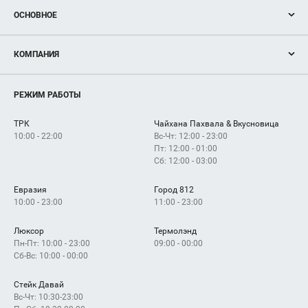
ОСНОВНОЕ
Акции
КОМПАНИЯ
Новости
Магазины
О нас
Услуги
РЕЖИМ РАБОТЫ
Рекламодателям
Сервисы
Арендаторам
ТРК
Чайхана Пахвала & Вкусновица
Как добраться
10:00 - 22:00
Вс-Чт: 12:00 - 23:00
Пт: 12:00 - 01:00
Сб: 12:00 - 03:00
Евразия
Город 812
10:00 - 23:00
11:00 - 23:00
Люксор
Термолэнд
Пн-Пт: 10:00 - 23:00
09:00 - 00:00
Сб-Вс: 10:00 - 00:00
Стейк Давай
Вс-Чт: 10:30-23:00