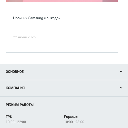
Новинки Samsung с выгодой
22 июля 2026
ОСНОВНОЕ
Акции
КОМПАНИЯ
Новости
Магазины
О нас
Услуги
РЕЖИМ РАБОТЫ
Рекламодателям
Сервисы
Арендаторам
ТРК
Евразия
Как добраться
10:00 - 22:00
10:00 - 23:00