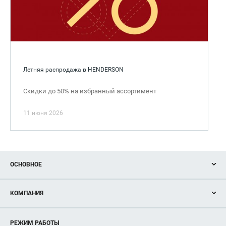
Летняя распродажа в HENDERSON
Скидки до 50% на избранный ассортимент
11 июня 2026
ОСНОВНОЕ
Акции
КОМПАНИЯ
Новости
Магазины
О нас
Услуги
РЕЖИМ РАБОТЫ
Рекламодателям