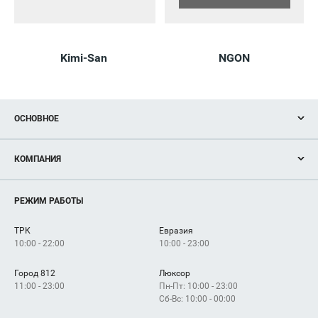
Kimi-San
NGON
ОСНОВНОЕ
Акции
КОМПАНИЯ
Новости
Магазины
О нас
Услуги
РЕЖИМ РАБОТЫ
Рекламодателям
Сервисы
Арендаторам
ТРК
Евразия
Как добраться
10:00 - 22:00
10:00 - 23:00
Город 812
Люксор
11:00 - 23:00
Пн-Пт: 10:00 - 23:00
Сб-Вс: 10:00 - 00:00