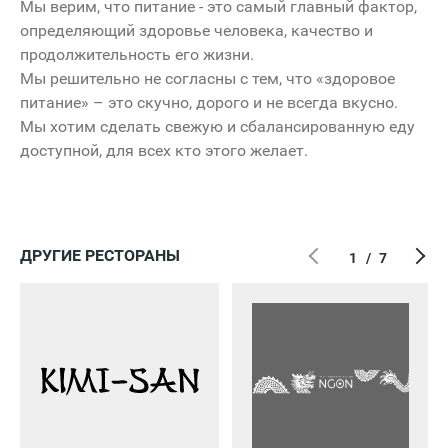
ACOOLA
Boft
Мы верим, что питание - это самый главный фактор,
Чехол.П
определяющий здоровье человека, качество и
продолжительность его жизни.
ЗАГС
Мы решительно не согласны с тем, что «здоровое
питание» – это скучно, дорого и не всегда вкусно.
Formelle
Мы хотим сделать свежую и сбалансированную еду
Mark
доступной, для всех кто этого желает.
Драконов
Выставка
Kari
ДРУГИЕ РЕСТОРАНЫ
1
/
7
Дом