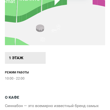
plomat
ONIKA
Charuel
ILC
LOFT
1 ЭТАЖ
Assn.
Polo
U.S.
РЕЖИМ РАБОТЫ
10:00 - 22:00
О КАФЕ
Синнабон — это всемирно известный бренд самых