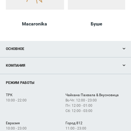
Macaronika
Буше
ОСНОВНОЕ
Акции
КОМПАНИЯ
Новости
Магазины
О нас
Услуги
РЕЖИМ РАБОТЫ
Рекламодателям
Сервисы
Арендаторам
ТРК
Чайхана Пахвала & Вкусновица
Как добраться
10:00 - 22:00
Вс-Чт: 12:00 - 23:00
П
у
л
к
о
в
с
к
ое 
Пт: 12:00 - 01:00
Сб: 12:00 - 03:00
Евразия
Город 812
10:00 - 23:00
11:00 - 23:00