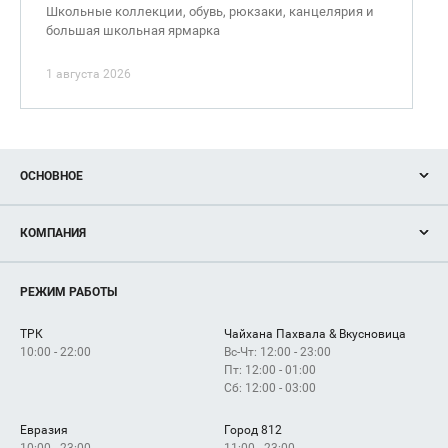
Школьные коллекции, обувь, рюкзаки, канцелярия и
большая школьная ярмарка
1 августа 2026
ОСНОВНОЕ
Акции
КОМПАНИЯ
Новости
Магазины
О нас
Услуги
РЕЖИМ РАБОТЫ
Рекламодателям
Сервисы
Арендаторам
ТРК
Чайхана Пахвала & Вкусновица
Как добраться
10:00 - 22:00
Вс-Чт: 12:00 - 23:00
Пт: 12:00 - 01:00
Сб: 12:00 - 03:00
Евразия
Город 812
10:00 - 23:00
11:00 - 23:00