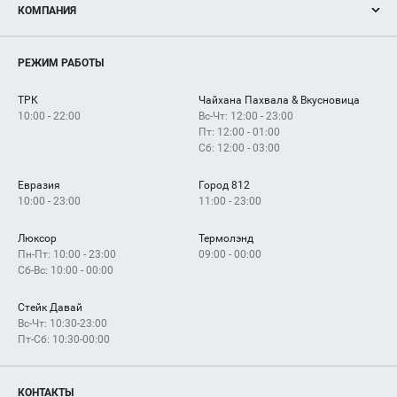
КОМПАНИЯ
Новости
Магазины
О нас
Услуги
РЕЖИМ РАБОТЫ
Рекламодателям
Сервисы
Арендаторам
ТРК
Чайхана Пахвала & Вкусновица
Как добраться
10:00 - 22:00
Вс-Чт: 12:00 - 23:00
Пт: 12:00 - 01:00
Сб: 12:00 - 03:00
Евразия
Город 812
10:00 - 23:00
11:00 - 23:00
Люксор
Термолэнд
Пн-Пт: 10:00 - 23:00
09:00 - 00:00
Сб-Вс: 10:00 - 00:00
Стейк Давай
Вс-Чт: 10:30-23:00
Пт-Сб: 10:30-00:00
КОНТАКТЫ