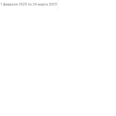
21 февраля 2025 по 24 марта 2025
же ТРК Лето
чного базара, насладится самобытной яркостью и 
по 24 марта в ТРК Лето, 1-ый этаж, галерея гиперма
ие страны, представлено в ТРК Лето, выбор огромен: 
а, текстиль, постельное белье и покрывала, изыска
вениры, изделия из дерева ручной работы.
их близких!