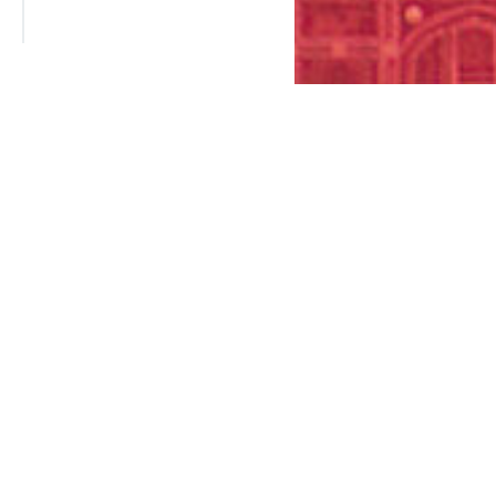
великолепием представленных
ркета Ашан.
чай, кофе, специи,
нные украшения,