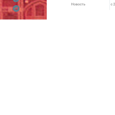
Новость
c 
Восточный базар на 1 эта
Окунуться в атмосферу восто
изделий, можно с 21 февраля 
Все, чем славятся эти азиатск
рис, аюрведическая косметик
бижутерия, шарфы, ковры, су
Приходите, радуйте себя и сво