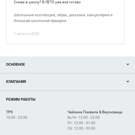
Снова в школу? В ЛЕТО уже всё готово
Школьные коллекции, обувь, рюкзаки, канцелярия и
большая школьная ярмарка
1 августа 2026
ОСНОВНОЕ
Акции
КОМПАНИЯ
Новости
Магазины
О нас
Услуги
РЕЖИМ РАБОТЫ
Рекламодателям
Сервисы
Арендаторам
ТРК
Чайхана Пахвала & Вкусновица
Как добраться
10:00 - 22:00
Вс-Чт: 12:00 - 23:00
Пт: 12:00 - 01:00
Сб: 12:00 - 03:00