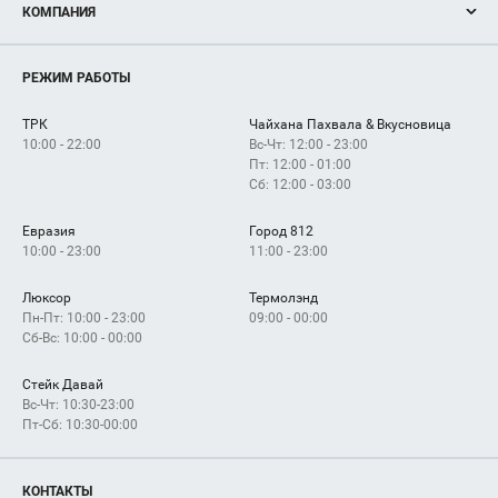
КОМПАНИЯ
Новости
Магазины
О нас
Услуги
РЕЖИМ РАБОТЫ
Рекламодателям
Сервисы
Арендаторам
ТРК
Чайхана Пахвала & Вкусновица
Как добраться
10:00 - 22:00
Вс-Чт: 12:00 - 23:00
Пт: 12:00 - 01:00
Сб: 12:00 - 03:00
Евразия
Город 812
10:00 - 23:00
11:00 - 23:00
Люксор
Термолэнд
Пн-Пт: 10:00 - 23:00
09:00 - 00:00
Сб-Вс: 10:00 - 00:00
Стейк Давай
Вс-Чт: 10:30-23:00
Пт-Сб: 10:30-00:00
КОНТАКТЫ