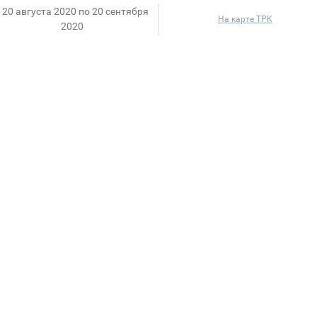
 20 августа 2020 по 20 сентября
На карте ТРК
2020
екция
чный повод, чтобы обновить свой гардероб. Мужчин
ступила в продажу новая осенне-зимняя коллекция.
гичными и функциональными новинками. Растяжимая
лучшенная колодка обуви, рубашки Non Iron, не тре
го, что приготовили для вас дизайнеры HENDERSON в