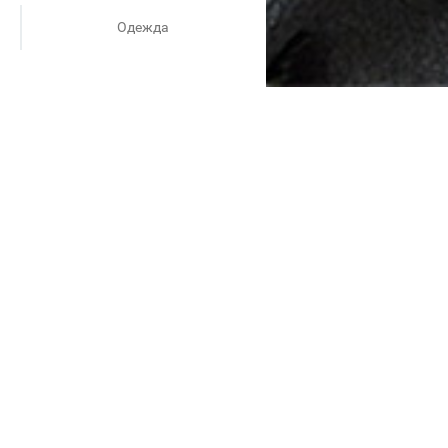
Одежда
ам советуем заглянуть в
 Традиционно бренд не
 шерстяная ткань костюмов,
бующие утюжки, двусторонние
 этом сезоне. А самое