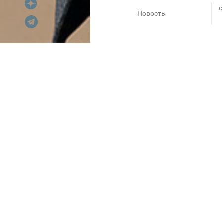
c
Новость
Новая осенне-зимняя колл
Дорогие друзья!
Наступающий сентябрь — отли
салон HENDERSON, где уже по
перестает радовать техноло
комфортный пояс в брюках, у
куртки – лишь малая часть то