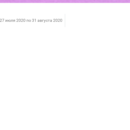
 27 июля 2020 по 31 августа 2020
! Шопинг! Больше, чем обычно!
торговый комплекс работал в ограниченном режиме, 
месяц лета, самое время дополнить свой гардероб, 
дным ценам. В период действия распродажи, модные
кие аксессуары и многое другое станут доступнее.