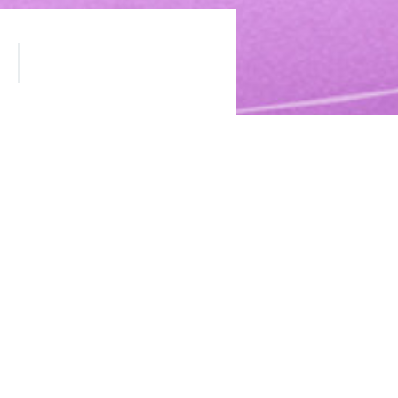
у вас накопилось множество
тем более что сейчас это
 весенние и летние