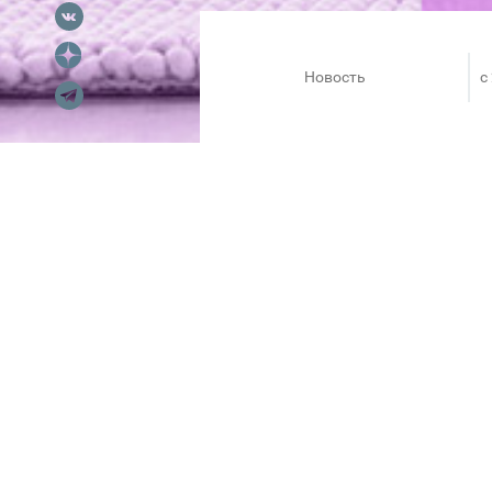
Новость
c
Дома стало все привычно?
Наверняка за то время, что 
желаний – впереди еще целый 
можно сделать по очень выго
коллекции одежды и обуви, яр