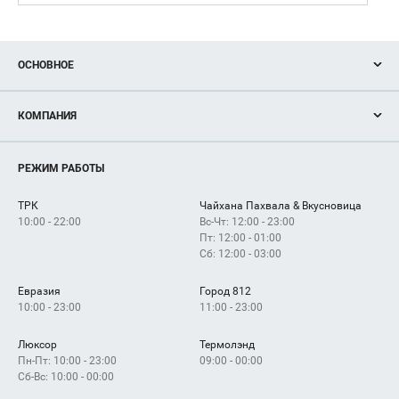
ОСНОВНОЕ
Акции
КОМПАНИЯ
Новости
Магазины
О нас
Услуги
РЕЖИМ РАБОТЫ
Рекламодателям
Сервисы
Арендаторам
ТРК
Чайхана Пахвала & Вкусновица
Как добраться
10:00 - 22:00
Вс-Чт: 12:00 - 23:00
Пт: 12:00 - 01:00
Сб: 12:00 - 03:00
Евразия
Город 812
10:00 - 23:00
11:00 - 23:00
Люксор
Термолэнд
Пн-Пт: 10:00 - 23:00
09:00 - 00:00
Сб-Вс: 10:00 - 00:00