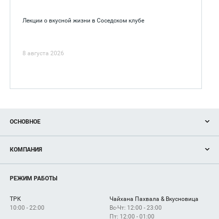
Лекции о вкусной жизни в Соседском клубе
8 августа 2026
ОСНОВНОЕ
Акции
КОМПАНИЯ
Новости
Магазины
О нас
Услуги
РЕЖИМ РАБОТЫ
Рекламодателям
Сервисы
Арендаторам
ТРК
Чайхана Пахвала & Вкусновица
Как добраться
10:00 - 22:00
Вс-Чт: 12:00 - 23:00
Пт: 12:00 - 01:00