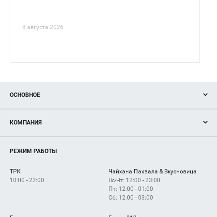
8 августа 2026
ОСНОВНОЕ
Акции
КОМПАНИЯ
Новости
Магазины
О нас
Услуги
РЕЖИМ РАБОТЫ
Рекламодателям
Сервисы
Арендаторам
ТРК
Чайхана Пахвала & Вкусновица
Как добраться
10:00 - 22:00
Вс-Чт: 12:00 - 23:00
Пт: 12:00 - 01:00
Сб: 12:00 - 03:00