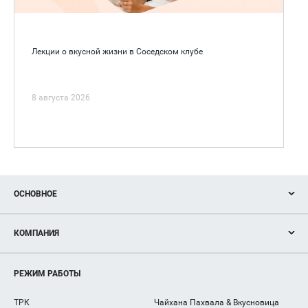
Лекции о вкусной жизни в Соседском клубе
8 августа 2026
ОСНОВНОЕ
Акции
КОМПАНИЯ
Новости
Магазины
О нас
Услуги
РЕЖИМ РАБОТЫ
Рекламодателям
Сервисы
Арендаторам
ТРК
Чайхана Пахвала & Вкусновица
Как добраться