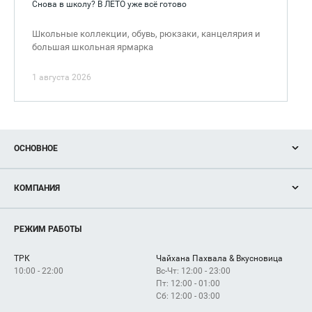
Снова в школу? В ЛЕТО уже всё готово
Школьные коллекции, обувь, рюкзаки, канцелярия и
большая школьная ярмарка
1 августа 2026
ОСНОВНОЕ
Акции
КОМПАНИЯ
Новости
Магазины
О нас
Услуги
РЕЖИМ РАБОТЫ
Рекламодателям
Сервисы
Арендаторам
ТРК
Чайхана Пахвала & Вкусновица
Как добраться
10:00 - 22:00
Вс-Чт: 12:00 - 23:00
Пт: 12:00 - 01:00
Сб: 12:00 - 03:00