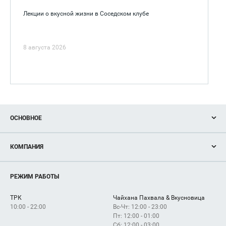
Лекции о вкусной жизни в Соседском клубе
8 августа 2026
ОСНОВНОЕ
Акции
КОМПАНИЯ
Новости
Магазины
О нас
Услуги
РЕЖИМ РАБОТЫ
Рекламодателям
Сервисы
Арендаторам
ТРК
Чайхана Пахвала & Вкусновица
Как добраться
10:00 - 22:00
Вс-Чт: 12:00 - 23:00
Пт: 12:00 - 01:00
Сб: 12:00 - 03:00