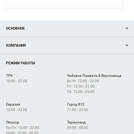
ОСНОВНОЕ
Акции
КОМПАНИЯ
Новости
Магазины
О нас
Услуги
РЕЖИМ РАБОТЫ
Рекламодателям
Сервисы
Арендаторам
ТРК
Чайхана Пахвала & Вкусновица
Как добраться
10:00 - 22:00
Вс-Чт: 12:00 - 23:00
Пт: 12:00 - 01:00
Сб: 12:00 - 03:00
Евразия
Город 812
10:00 - 23:00
11:00 - 23:00
Люксор
Термолэнд
Пн-Пт: 10:00 - 23:00
09:00 - 00:00
Сб-Вс: 10:00 - 00:00