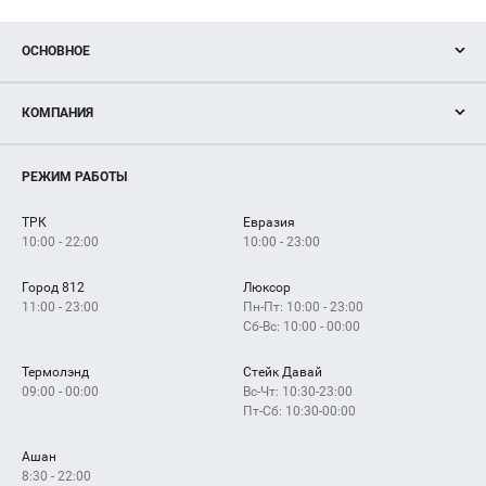
ОСНОВНОЕ
Акции
КОМПАНИЯ
Новости
Магазины
О нас
Услуги
РЕЖИМ РАБОТЫ
Рекламодателям
Сервисы
Арендаторам
ТРК
Евразия
Как добраться
10:00 - 22:00
10:00 - 23:00
Город 812
Люксор
11:00 - 23:00
Пн-Пт: 10:00 - 23:00
Сб-Вс: 10:00 - 00:00
Термолэнд
Стейк Давай
09:00 - 00:00
Вс-Чт: 10:30-23:00
Пт-Сб: 10:30-00:00
Ашан
8:30 - 22:00