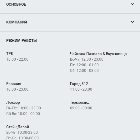
ОСНОВНОЕ
Акции
КОМПАНИЯ
Новости
Магазины
О нас
Услуги
РЕЖИМ РАБОТЫ
Рекламодателям
Сервисы
Арендаторам
ТРК
Чайхана Пахвала & Вкусновица
Как добраться
10:00 - 22:00
Вс-Чт: 12:00 - 23:00
Пт: 12:00 - 01:00
Сб: 12:00 - 03:00
Евразия
Город 812
10:00 - 23:00
11:00 - 23:00
Люксор
Термолэнд
Пн-Пт: 10:00 - 23:00
09:00 - 00:00
Сб-Вс: 10:00 - 00:00
Стейк Давай
Вс-Чт: 10:30-23:00
Пт-Сб: 10:30-00:00