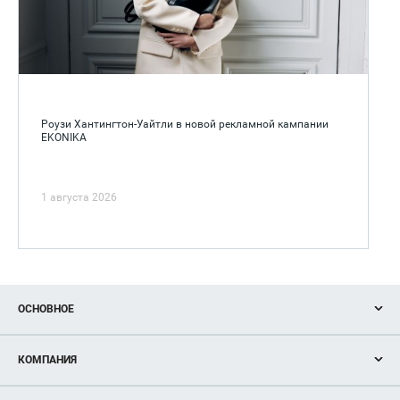
Роузи Хантингтон-Уайтли в новой рекламной кампании
EKONIKA
1 августа 2026
ОСНОВНОЕ
Акции
КОМПАНИЯ
Новости
Магазины
О нас