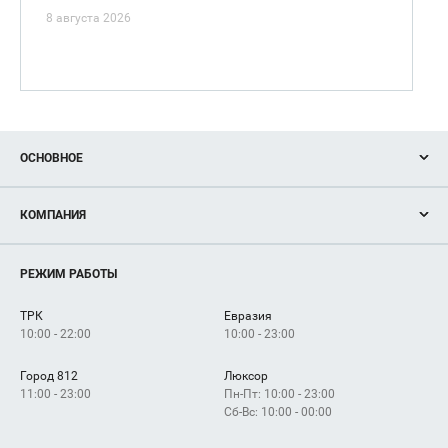
8 августа 2026
ОСНОВНОЕ
Акции
КОМПАНИЯ
Новости
Магазины
О нас
Услуги
РЕЖИМ РАБОТЫ
Рекламодателям
Сервисы
Арендаторам
ТРК
Евразия
Как добраться
10:00 - 22:00
10:00 - 23:00
Город 812
Люксор
11:00 - 23:00
Пн-Пт: 10:00 - 23:00
Сб-Вс: 10:00 - 00:00