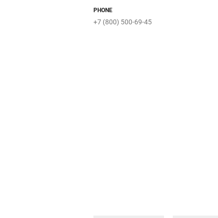
Zolla
PHONE
+7 (800) 500-69-45
Слона
Купи
Паровозик
Бибика
Орматек
седский
клуб
Velvet