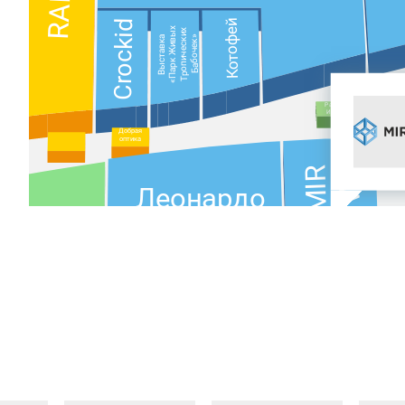
RANT
Котофей
Crockid
«Парк Живых
Тропических
Выставка
Бабочек»
Радио
Игры
Добрая
оптика
MIR
VR
Леонардо
ASKONA
Mokko
Milavitsa
LimoLady
AutoJack,
Jeans
Dean
Wrangler
Lee