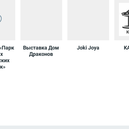
Brio
«Парк
Выставка Дом
Joki Joya
K
х
Драконов
MAVI
Boutique
ских
Империя
Solo
Francesco
Сумок
Твое
к»
Donni