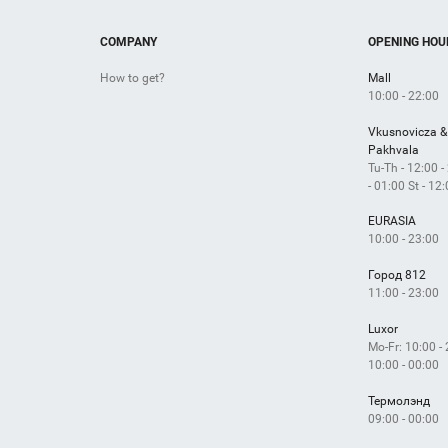
COMPANY
OPENING HOU
How to get?
Mall
10:00 - 22:00
Vkusnovicza &
Pakhvala
Tu-Th - 12:00 -
- 01:00 St - 12
EURASIA
10:00 - 23:00
Город 812
11:00 - 23:00
Luxor
Mo-Fr: 10:00 -
10:00 - 00:00
Термолэнд
09:00 - 00:00