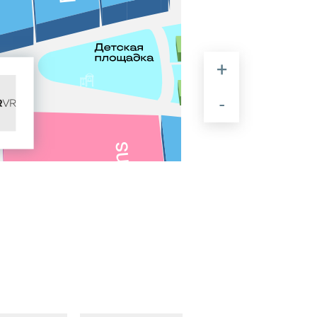
Kha
Vaffel
Tha
Gelateria
Plombir
Subway
Туфелька
Gloria Jeans
Буквоед
Кубиков
ACOOLA
Маленькая
Лед
Мир
карманов
Savy
5