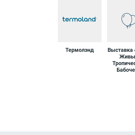
Батут
Snowimage
Термолэнд
Выставка 
Живы
Тропиче
Бабоче
COLIN'S