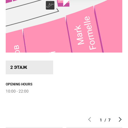
Formelle
Mark
Драконов
вка
Kari
Дом
2 ЭТАЖ
OPENING HOURS
10:00 - 22:00
1
/
7