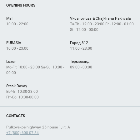
OPENING HOURS
Mall
Vkusnovicza & Chajkhana Pakhvala
10:00 - 22:00
Tu-Th - 12:00 - 23:00 Fr - 12:00 - 01:00
St - 12:00 - 03:00
EURASIA
Город 812
10:00 - 23:00
11:00 - 23:00
Luxor
Термолэнд
Mo-Fr: 10:00 - 23:00 Sa-Su: 10:00 -
09:00 - 00:00
00:00
Steak Davay
Вс-Чт: 10:30-23:00
Пт-Сб: 10:30-00:00
CONTACTS
Pulkovskoe highway, 25 house 1, lit. A
+7 (800) 600-07-84