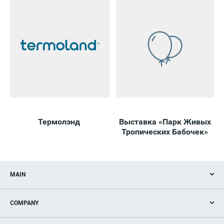
Термолэнд
Выставка «Парк Живых
В
Тропических Бабочек»
MAIN
Stores
COMPANY
Services
Facilities
How to get?